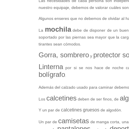
Las necesidades de cada persona son independi
nuestro equipaje, debemos de valorar cuáles son
Algunos enseres que no debemos de olvidar al h
mochila
La
debe de disponer de un buen s
soportado por las piernas sea mayor que la carg
tirantes sean cómodos.
Gorra, sombrero
protector so
y
Linterna
por si se nos hace de noche c
bolígrafo
.
Además del calzado usado para caminar debemo
calcetines
al
Los
deben de ser finos, de
calcetines gruesos
Y un par de
de algodón.
camisetas
Un par de
de manga corta, una
pantalones
depor