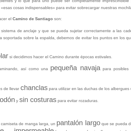
entes y lo que para uno puede ser completamente imprescindible p
 «esas cosas indispensables» para evitar sobrecargar nuestras mochil
acer el
Camino de Santiago
son:
istema de anclaje y que se pueda sujetar correctamente a las cader
a soportada sobre la espalda, debemos de evitar los puntos en los qu
lar
si decidimos hacer el Camino durante épocas estivales.
pequeña navaja
aminando, así como una
para posibles 
chanclas
s de llevar
para utilizar en las duchas de los albergue
godón
sin costuras
y
para evitar rozaduras.
pantalón largo
 camiseta de manga larga, un
que se pueda de
te
impermeable