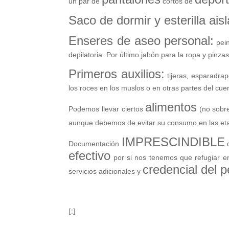
un par de
cortos de
Saco de dormir y esterilla aisl
Enseres de aseo personal:
pein
depilatoria. Por último jabón para la ropa y pinza
Primeros auxilios:
tijeras, esparadrap
los roces en los muslos o en otras partes del cu
alimentos
Podemos llevar ciertos
(no sobre
aunque debemos de evitar su consumo en las et
IMPRESCINDIBLE
Documentación
q
efectivo
por si nos tenemos que refugiar e
credencial del p
servicios adicionales y
[:]