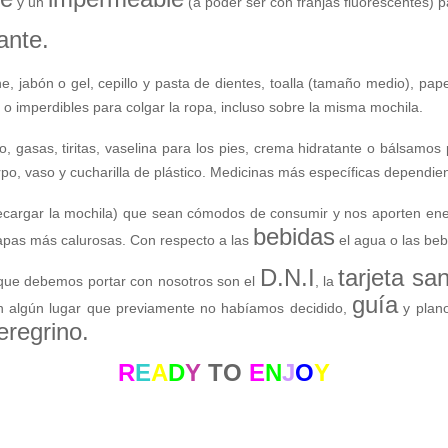
y un
(a poder ser con franjas fluorescentes) pa
ante.
e, jabón o gel, cepillo y pasta de dientes, toalla (tamaño medio), pap
s o imperdibles para colgar la ropa, incluso sobre la misma mochila.
o, gasas, tiritas, vaselina para los pies, crema hidratante o bálsamos p
erpo, vaso y cucharilla de plástico. Medicinas más específicas depend
cargar la mochila) que sean cómodos de consumir y nos aporten ener
bebidas
apas más calurosas. Con respecto a las
el agua o las beb
D.N.I
tarjeta san
ue debemos portar con nosotros son el
, la
guía
n algún lugar que previamente no habíamos decidido,
y plan
eregrino.
R
E
A
D
Y
TO
E
N
J
O
Y