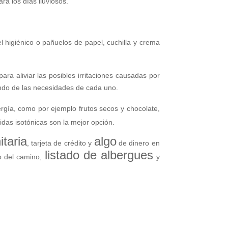
ra los días lluviosos.
el higiénico o pañuelos de papel, cuchilla y crema
ara aliviar las posibles irritaciones causadas por
iendo de las necesidades de cada uno.
gía, como por ejemplo frutos secos y chocolate,
idas isotónicas son la mejor opción.
itaria
algo
, tarjeta de crédito y
de dinero en
listado de albergues
o del camino,
y