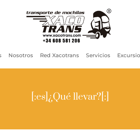
s
Nosotros
Red Xacotrans
Servicios
Excursi
[:es]¿Qué llevar?[:]