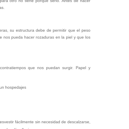
ara otro no tiene porque serlo. Antes de hacer
as.
as, su estructura debe de permitir que el peso
e nos pueda hacer rozaduras en la piel y que los
contratiempos que nos puedan surgir. Papel y
s un hospedajes
svestir fácilmente sin necesidad de descalzarse,