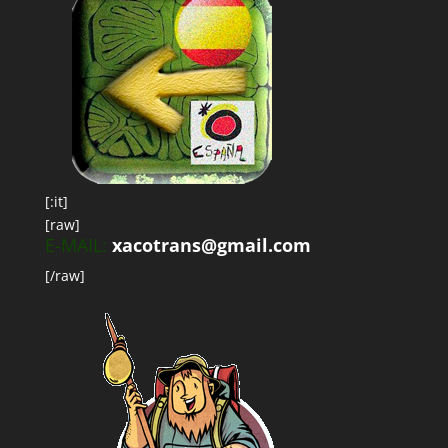
[:it]
[raw]
E-MAIL:
xacotrans@gmail.com
[/raw]