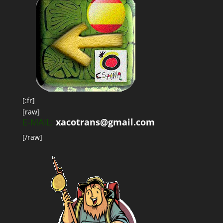
[:fr]
[raw]
E-MAIL:
xacotrans@gmail.com
[/raw]