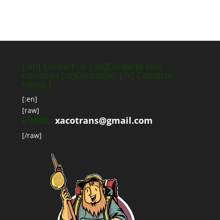
[:en] Contact us [:es]Contacta con
nosotros [:it]Contattaci [:fr] Contacte-
nous[:]
[:en]
[raw]
E-MAIL:
xacotrans@gmail.com
[/raw]