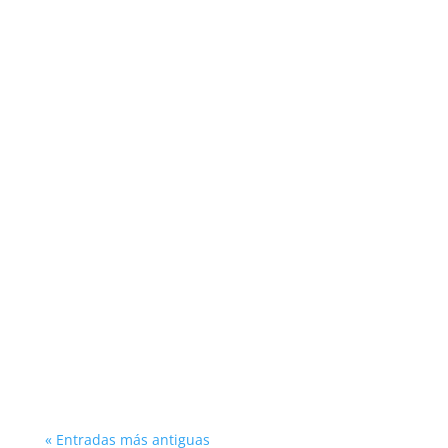
Al hablar del Camino de Santiago, nos
encontramos frente a un mar de valiosa
información que te será útil mientras te
planificas y durante la peregrinación.
« Entradas más antiguas