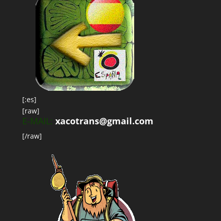
[:es]
[raw]
E-MAIL:
xacotrans@gmail.com
[/raw]