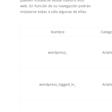
pueden instalarse desde nuestro sitio
web. En función de su navegación podrán
instalarse todas o sólo algunas de ellas.
Nombre
Catego
wordpress_
Anális
wordpress_logged_in_
Anális