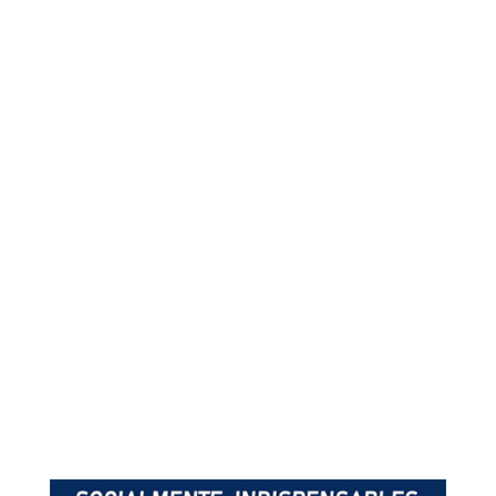
Precio Etapa O Cebreiro a Sarria consultar.
Peso máximo 15Kg por maleta. Si supera la
maleta el peso de 15Kg, Xacotrans no se hace
responsable de posibles daños derivados por
sobrepeso en la maleta.