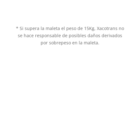
de más de 30Km consultar.
Peso máximo 15Kg por maleta *
* Si supera la maleta el peso de 15Kg, Xacotrans no
se hace responsable de posibles daños derivados
por sobrepeso en la maleta.
+500 Puntos de Entrega y
Recogida
Desde O Cebreiro hasta Santiago,
entregamos y recogemos en
Hoteles, Hostales, Albergues, etc.