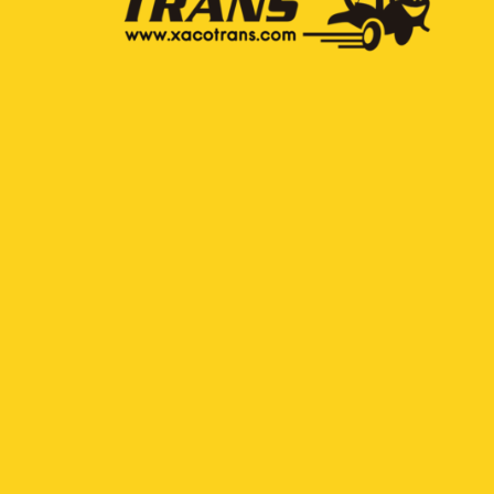
Desde O Cebreiro a Santiago de
Compostela.
Etapa 20-30Km.
Precio 4€ *
+500 puntos de Entrega.