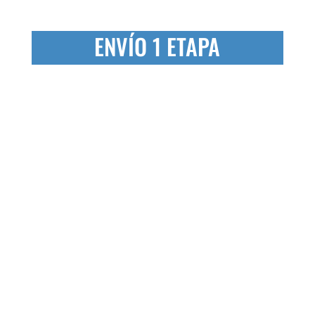
ENVÍO 1 ETAPA
Llamar al +34 608 581 206
Llámanos el
día anterior
antes de las
22:00 horas o el propio día entre las
7:30 y las 8:30 horas.
Recogida de equipaje a las 8:00 am en
el alojamiento.
Hablar con Xacotrans AHORA