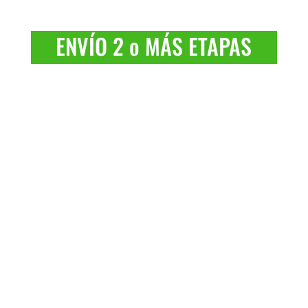
ENVÍO 2 o MÁS ETAPAS
Rellenar el siguiente
Formulario
Debes tener
reserva
de alojamiento
en el establecimiento de entrega. En
caso de no disponer de reserva,
consúltanos.
>> Rellenar Hoja de Ruta