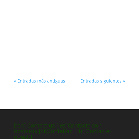
En el camino del Norte, hacia la Catedral de
Santiago, nos encontramos lugares con mucha
historia. Uno de ellos es el Museo San Paio de
Narla en Castronela.
« Entradas más antiguas
Entradas siguientes »
[:en] Contact us [:es]Contacta con
nosotros [:it]Contattaci [:fr] Contacte-
nous[:]