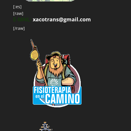
[:es]
[raw]
E-MAIL:
xacotrans@gmail.com
[/raw]