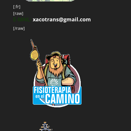
[:fr]
[raw]
E-MAIL:
xacotrans@gmail.com
[/raw]