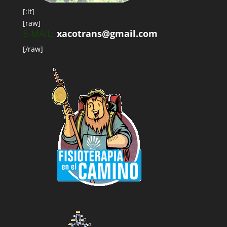
[:it]
[raw]
E-MAIL:
xacotrans@gmail.com
[/raw]