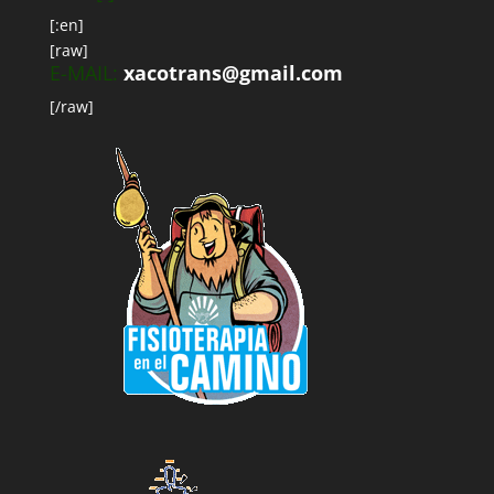
[:en]
[raw]
E-MAIL:
xacotrans@gmail.com
[/raw]