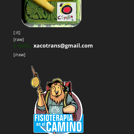
[:it]
[raw]
E-MAIL:
xacotrans@gmail.com
[/raw]