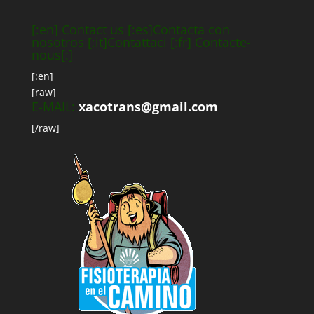
[:en] Contact us [:es]Contacta con
nosotros [:it]Contattaci [:fr] Contacte-
nous[:]
[:en]
[raw]
E-MAIL:
xacotrans@gmail.com
[/raw]