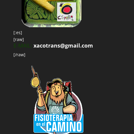
[:es]
[raw]
E-MAIL:
xacotrans@gmail.com
[/raw]