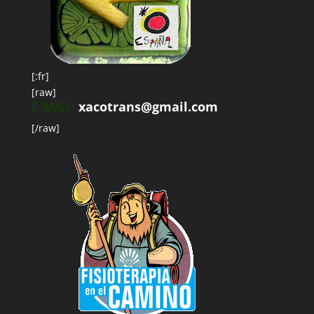
[:fr]
[raw]
E-MAIL:
xacotrans@gmail.com
[/raw]