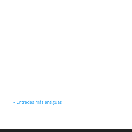
Existen varios puntos de partida en el Camino
Francés y cada uno tiene sus diferencias y
características. Descubre cuál se adapta mejor
a tus necesidades.
« Entradas más antiguas