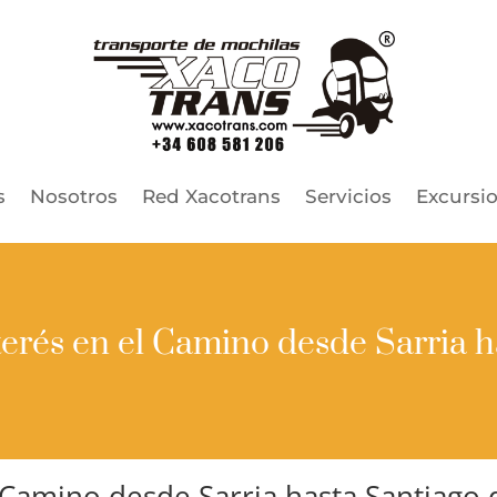
s
Nosotros
Red Xacotrans
Servicios
Excursi
terés en el Camino desde Sarria h
l Camino desde Sarria hasta Santiag