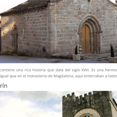
contiene una rica historia que data del siglo XVIII. Es una hermos
 igual que en el monasterio de Magdalena, aquí enterraban a todos l
rín