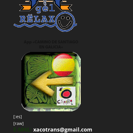
[:es]
[raw]
E-MAIL:
xacotrans@gmail.com