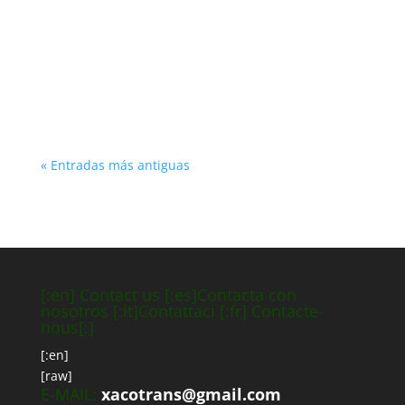
Ya debes conocer la gastronomía que ofrece el
Camino de Santiago, pero tal vez aún no
conoces la gran variedad de queso que existe
entre sus localidades.
« Entradas más antiguas
[:en] Contact us [:es]Contacta con
nosotros [:it]Contattaci [:fr] Contacte-
nous[:]
[:en]
[raw]
E-MAIL:
xacotrans@gmail.com