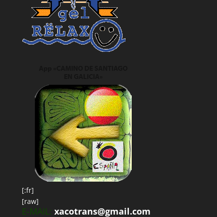
[:fr]
[raw]
E-MAIL:
xacotrans@gmail.com