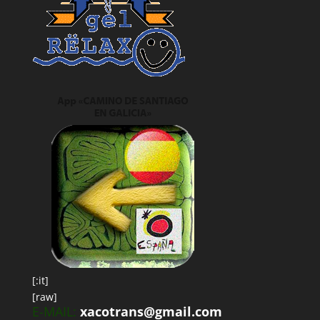
[:it]
[raw]
E-MAIL:
xacotrans@gmail.com