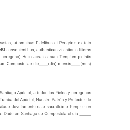
ustos, ut omnibus Fidelibus et Perigrinis ex toto
OBI
convenientibus, authenticas visitationis litteras
l peregrino) Hoc sacratissimum Templum pietatis
 Datum Compostellae die____(dia) mensis____(mes)
 Santiago Apóstol, a todos los Fieles y peregrinos
 Tumba del Apóstol, Nuestro Patrón y Protector de
itado devotamente este sacratísimo Templo con
sia. Dado en Santiago de Compostela el día _____