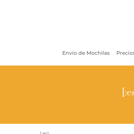
Envío de Mochilas
Precio
[:
[:es]