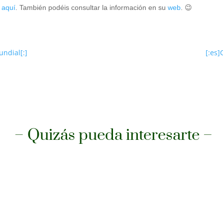
a
aquí
. También podéis consultar la información en su
web
. 😉
undial[:]
[:es]
– Quizás pueda interesarte –