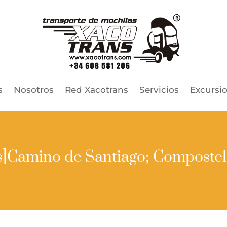
s
Nosotros
Red Xacotrans
Servicios
Excursi
es]Camino de Santiago; Compostela