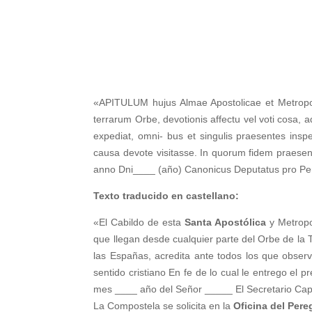
«APITULUM hujus Almae Apostolicae et Metropolita
terrarum Orbe, devotionis affectu vel voti cosa, a
expediat, omni- bus et singulis praesentes ins
causa devote visitasse. In quorum fidem praesen
anno Dni____ (año) Canonicus Deputatus pro Per
Texto traducido en castellano:
«El Cabildo de esta
Santa Apostólica
y Metropo
que llegan desde cualquier parte del Orbe de la 
las Españas, acredita ante todos los que obs
sentido cristiano En fe de lo cual le entrego e
mes ____ año del Señor _____ El Secretario Capi
La Compostela se solicita en la
Oficina del Pere