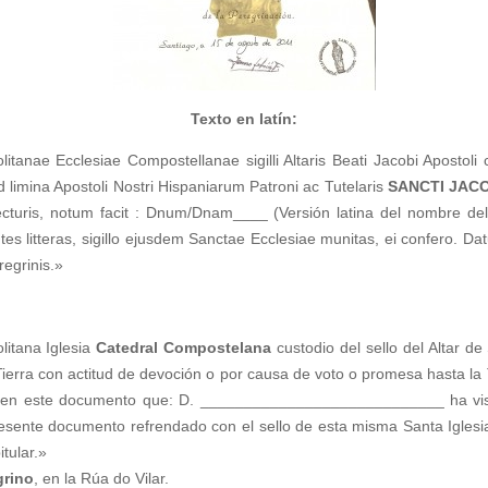
Texto en latín:
nae Ecclesiae Compostellanae sigilli Altaris Beati Jacobi Apostoli c
d limina Apostoli Nostri Hispaniarum Patroni ac Tutelaris
SANCTI JAC
pecturis, notum facit : Dnum/Dnam____ (Versión latina del nombre de
tes litteras, sigillo ejusdem Sanctae Ecclesiae munitas, ei confero.
egrinis.»
litana Iglesia
Catedral Compostelana
custodio del sello del Altar de
Tierra con actitud de devoción o por causa de voto o promesa hasta la
erven este documento que: D. ____________________________ ha vis
l presente documento refrendado con el sello de esta misma Santa Igle
tular.»
grino
, en la Rúa do Vilar.