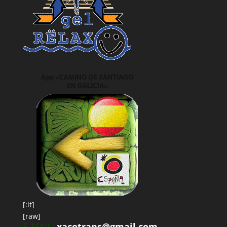
[:it]
[raw]
E-MAIL:
xacotrans@gmail.com