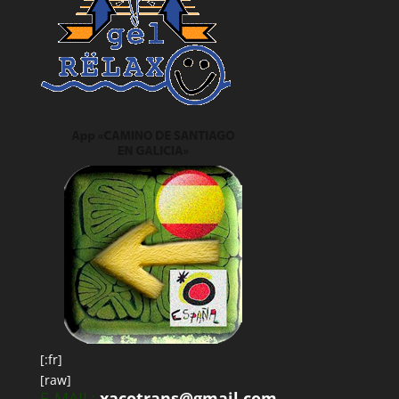
[:fr]
[raw]
E-MAIL:
xacotrans@gmail.com