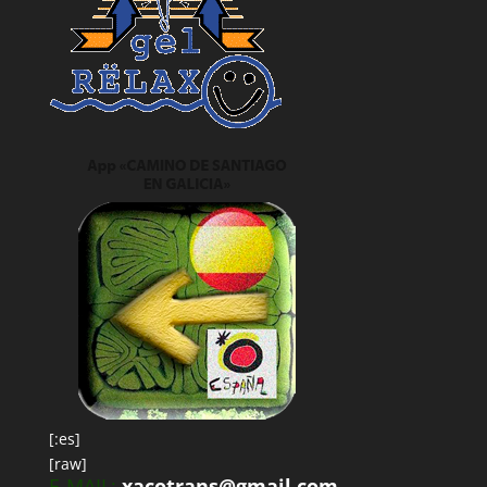
[:es]
[raw]
E-MAIL:
xacotrans@gmail.com