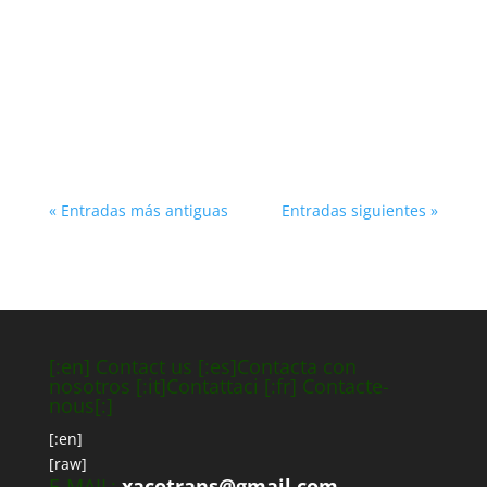
Es un libro muy completo sobre la gastronomía
que surgió a raíz del Camino, gracias a la
cantidad de platos típicos en torno a las rutas
xacobeas.
« Entradas más antiguas
Entradas siguientes »
[:en] Contact us [:es]Contacta con
nosotros [:it]Contattaci [:fr] Contacte-
nous[:]
[:en]
[raw]
E-MAIL:
xacotrans@gmail.com