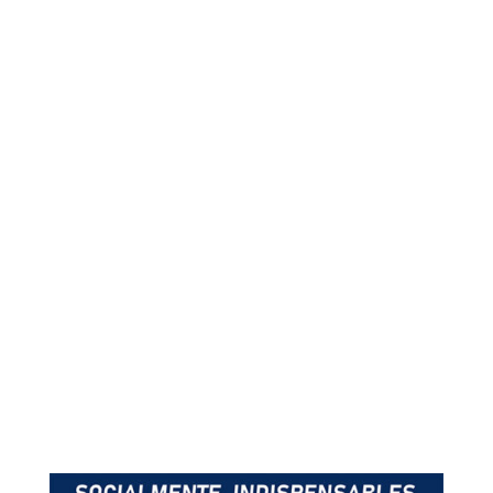
Precio Etapa O Cebreiro a Sarria consultar.
Peso máximo 15Kg por maleta. Si supera la
maleta el peso de 15Kg, Xacotrans no se hace
responsable de posibles daños derivados por
sobrepeso en la maleta.