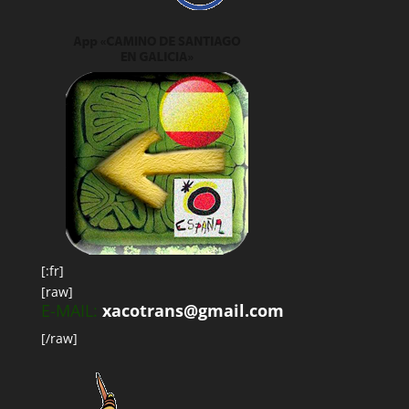
[:fr]
[raw]
E-MAIL:
xacotrans@gmail.com
[/raw]