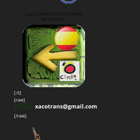
[:it]
[raw]
E-MAIL:
xacotrans@gmail.com
[/raw]