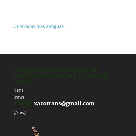
« Entradas más antiguas
[:en] Contact us [:es]Contacta con
nosotros [:it]Contattaci [:fr] Contacte-
nous[:]
[:en]
[raw]
E-MAIL:
xacotrans@gmail.com
[/raw]