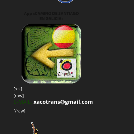
[:es]
[raw]
E-MAIL:
xacotrans@gmail.com
[/raw]