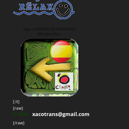
[:it]
[raw]
E-MAIL:
xacotrans@gmail.com
[/raw]