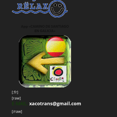
[:fr]
[raw]
E-MAIL:
xacotrans@gmail.com
[/raw]