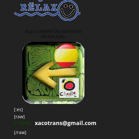
[:es]
[raw]
E-MAIL:
xacotrans@gmail.com
[/raw]