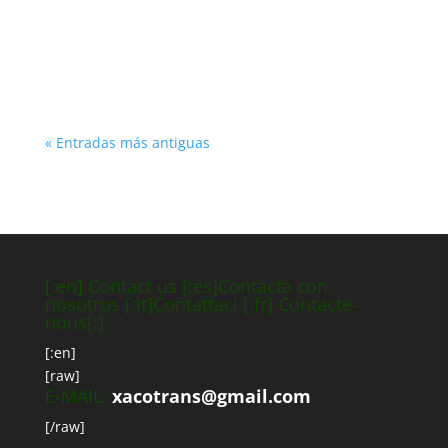
proponemos visitar el Museo de las
Peregrinaciones y de...
« Entradas más antiguas
[:en] Contact us [:es]Contacta con
nosotros [:it]Contattaci [:fr] Contacte-
nous[:]
[:en]
[raw]
E-MAIL:
xacotrans@gmail.com
[/raw]