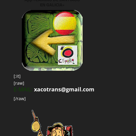
[:it]
[raw]
E-MAIL:
xacotrans@gmail.com
[/raw]