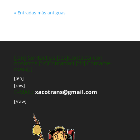
« Entradas más antiguas
[:en] Contact us [:es]Contacta con
nosotros [:it]Contattaci [:fr] Contacte-
nous[:]
[:en]
[raw]
E-MAIL:
xacotrans@gmail.com
[/raw]