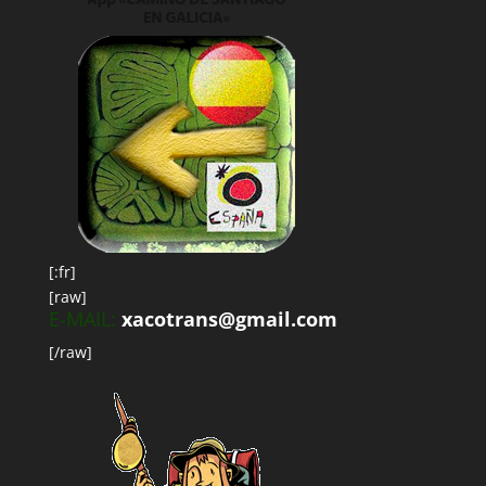
[:fr]
[raw]
E-MAIL:
xacotrans@gmail.com
[/raw]