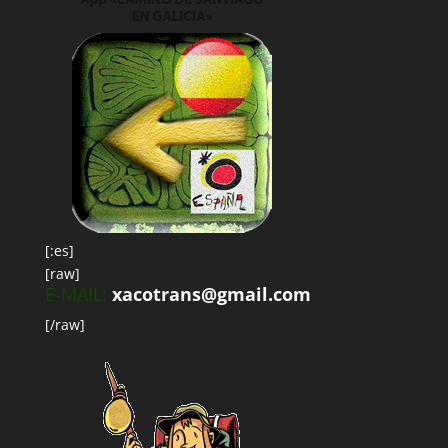
[:es]
[raw]
E-MAIL:
xacotrans@gmail.com
[/raw]