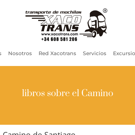
s
Nosotros
Red Xacotrans
Servicios
Excursi
libros sobre el Camino
el Camino de Santiago