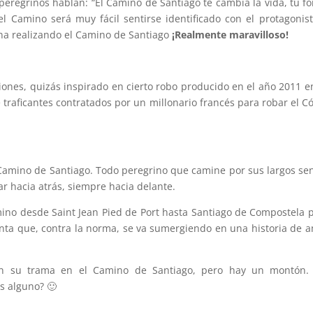
peregrinos hablan: “El Camino de Santiago te cambia la vida, tu f
l Camino será muy fácil sentirse identificado con el protagoni
ina realizando el Camino de Santiago
¡Realmente maravilloso!
ciones, quizás inspirado en cierto robo producido en el año 2011 en 
 traficantes contratados por un millonario francés para robar el Có
l Camino de Santiago. Todo peregrino que camine por sus largos se
 hacia atrás, siempre hacia delante.
ino desde Saint Jean Pied de Port hasta Santiago de Compostela p
ta que, contra la norma, se va sumergiendo en una historia de am
tan su trama en el Camino de Santiago, pero hay un montón.
s alguno? 🙂