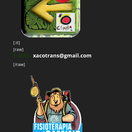
[:it]
[raw]
E-MAIL:
xacotrans@gmail.com
[/raw]