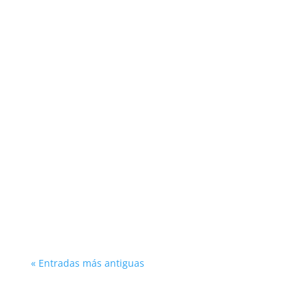
La Casa del Cabildo se considera una de las
mejores obras arquitectónicas del barroco
local, es una obra del arquitecto Clemente
Fernández Sarela
« Entradas más antiguas