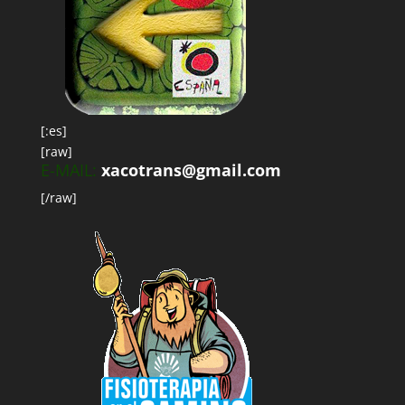
[:es]
[raw]
E-MAIL:
xacotrans@gmail.com
[/raw]