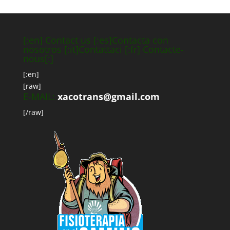
[:en] Contact us [:es]Contacta con
nosotros [:it]Contattaci [:fr] Contacte-
nous[:]
[:en]
[raw]
E-MAIL:
xacotrans@gmail.com
[/raw]