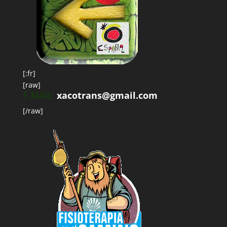
[:fr]
[raw]
E-MAIL:
xacotrans@gmail.com
[/raw]