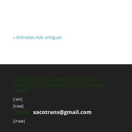
los tipos de sendero.
« Entradas más antiguas
[:en] Contact us [:es]Contacta con
nosotros [:it]Contattaci [:fr] Contacte-
nous[:]
[:en]
[raw]
E-MAIL:
xacotrans@gmail.com
[/raw]