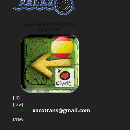
[:it]
[raw]
E-MAIL:
xacotrans@gmail.com
[/raw]