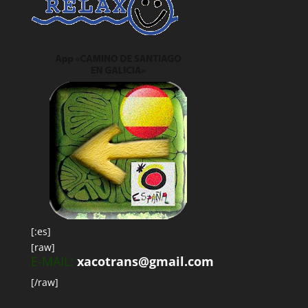
[:es]
[raw]
E-MAIL:
xacotrans@gmail.com
[/raw]