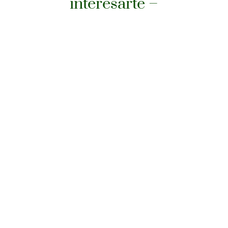
interesarte –
Cuándo quieres conocer lo que guarda el
Camino de Santiago para sus peregrinos, sea
paisaje, museos u otros lugares, lo mejor es
contar con visitas guiadas.