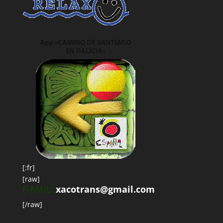
[:fr]
[raw]
E-MAIL:
xacotrans@gmail.com
[/raw]