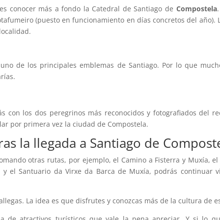
des conocer más a fondo la Catedral de Santiago de
Compostela
Botafumeiro (puesto en funcionamiento en días concretos del año). 
localidad.
uno de los principales emblemas de Santiago. Por lo que mucho
rías.
 con los dos peregrinos más reconocidos y fotografiados del re
lar por primera vez la ciudad de Compostela.
as la llegada a Santiago de Compost
mando otras rutas, por ejemplo, el Camino a Fisterra y Muxía, el 
ra y el Santuario da Virxe da Barca de Muxía, podrás continuar 
llegas. La idea es que disfrutes y conozcas más de la cultura de e
a de atractivos turísticos que vale la pena apreciar. Y si lo q