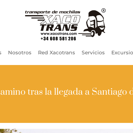
s
Nosotros
Red Xacotrans
Servicios
Excursi
amino tras la llegada a Santiago