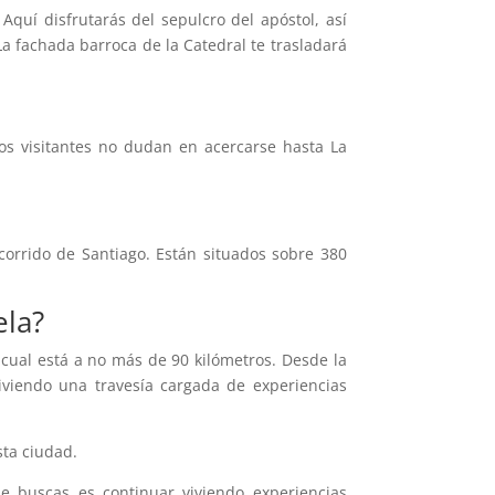
. Aquí disfrutarás del sepulcro del apóstol, así
La fachada barroca de la Catedral te trasladará
s visitantes no dudan en acercarse hasta La
corrido de Santiago. Están situados sobre 380
ela?
cual está a no más de 90 kilómetros. Desde la
viviendo una travesía cargada de experiencias
sta ciudad.
ue buscas es continuar viviendo experiencias