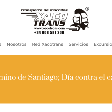
s
Nosotros
Red Xacotrans
Servicios
Excursi
mino de Santiago; Día contra el c