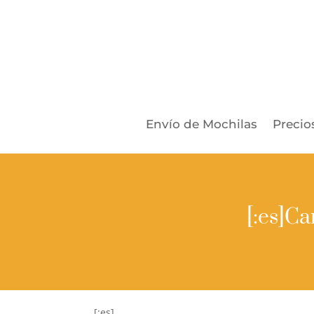
Envío de Mochilas
Precio
[:es]Ca
[:es]