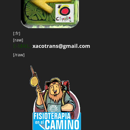
[:fr]
[raw]
E-MAIL:
xacotrans@gmail.com
[/raw]