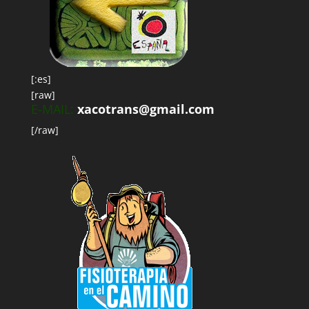
[:es]
[raw]
E-MAIL:
xacotrans@gmail.com
[/raw]