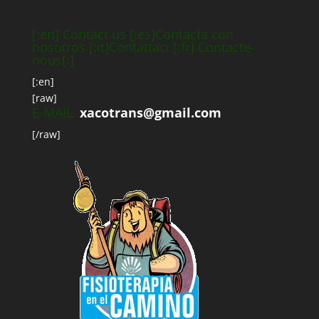
[:en] Contact us [:es]Contacta con
nosotros [:it]Contattaci [:fr] Contacte-
nous[:]
[:en]
[raw]
E-MAIL:
xacotrans@gmail.com
[/raw]