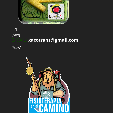
[:it]
[raw]
E-MAIL:
xacotrans@gmail.com
[/raw]