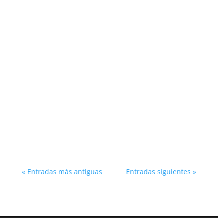
En el camino del Norte, hacia la Catedral de
Santiago, nos encontramos lugares con mucha
historia. Uno de ellos es el Museo San Paio de
Narla en Castronela.
« Entradas más antiguas
Entradas siguientes »