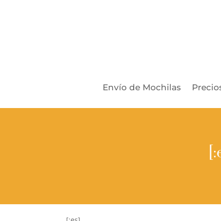
Envío de Mochilas
Precio
[
[:es]