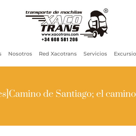
s
Nosotros
Red Xacotrans
Servicios
Excursi
:es]Camino de Santiago; el camino[