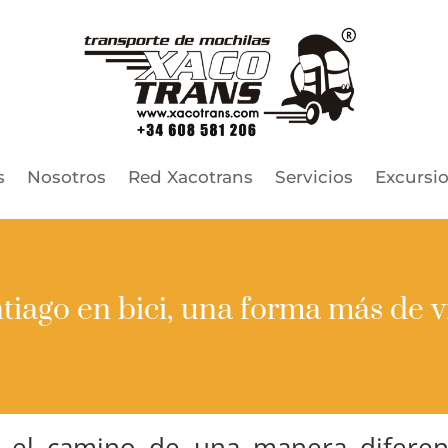
s
Nosotros
Red Xacotrans
Servicios
Excursi
iago en bici, una forma más de vi
r el camino de una manera diferen