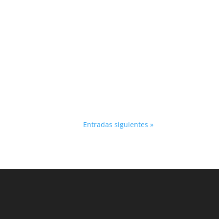
s un asiduo practicante del ciclismo, ten en
..
Entradas siguientes »