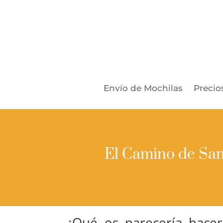
Envío de Mochilas
Precio
El Camino de Sant
¿Qué os parecería hace