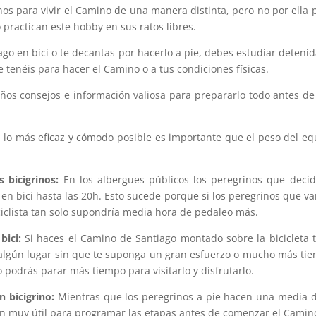
nos para vivir el Camino de una manera distinta, pero no por ella 
practican este hobby en sus ratos libres.
ago en bici o te decantas por hacerlo a pie, debes estudiar deten
e tenéis para hacer el Camino o a tus condiciones físicas.
s consejos e información valiosa para prepararlo todo antes de
 lo más eficaz y cómodo posible es importante que el peso del equ
 bicigrinos:
En los albergues públicos los peregrinos que deci
en bici hasta las 20h. Esto sucede porque si los peregrinos que van
iclista tan solo supondría media hora de pedaleo más.
bici:
Si haces el Camino de Santiago montado sobre la bicicleta 
r algún lugar sin que te suponga un gran esfuerzo o mucho más ti
podrás parar más tiempo para visitarlo y disfrutarlo.
 bicigrino:
Mientras que los peregrinos a pie hacen una media de
n muy útil para programar las etapas antes de comenzar el Camin